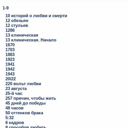
1-9
10 историй о любви и смерти
12 обезьян
12 стульев
1286
13 клиническая
13 клиническая. Начало
1670
1703
1883
1923
1941
1942
1943
20/22
220 вольт любви
23 августа
25-й час
257 причин, чтобы жить
45 дней до победы
48 часов
50 оттенков брака
5:32
6 кадров
8 способов любить