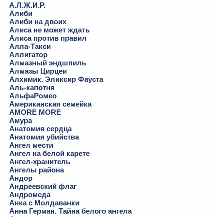
А.Л.Ж.И.Р.
Алиби
Алиби на двоих
Алиса не может ждать
Алиса против правил
Алла-Такси
Аллигатор
Алмазный эндшпиль
Алмазы Цирцеи
Алхимик. Эликсир Фауста
Аль-капотня
АльфаРомео
Американская семейка
AMORE MORE
Амура
Анатомия сердца
Анатомия убийства
Ангел мести
Ангел на белой карете
Ангел-хранитель
Ангелы района
Андор
Андреевский флаг
Андромеда
Анка с Молдаванки
Анна Герман. Тайна белого ангела