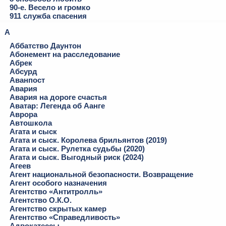
90-е. Весело и громко
911 служба спасения
А
Аббатство Даунтон
Абонемент на расследование
Абрек
Абсурд
Аванпост
Авария
Авария на дороге счастья
Аватар: Легенда об Аанге
Аврора
Автошкола
Агата и сыск
Агата и сыск. Королева брильянтов (2019)
Агата и сыск. Рулетка судьбы (2020)
Агата и сыск. Выгодный риск (2024)
Агеев
Агент национальной безопасности. Возвращение
Агент особого назначения
Агентство «Антитролль»
Агентство О.К.О.
Агентство скрытых камер
Агентство «Справедливость»
Адвокатессы