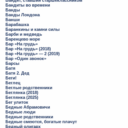
Бандит, ставший старшеклассником
Бандиты во времени
Банды
Банды Лондона
Банши
Барабашка
Баранкины и камни силы
Барби и медведь
Баренцево море
Бар «На грудь»
Бар «На грудь» (2018)
Бар «На грудь» — 2 (2019)
Бар «Один звонок»
Барсы
Батя
Батя 2. Дед
Беги!
Беглец
Беглые родственники
Беглянка (2018)
Беглянка (2025)
Бег улиток
Бедные Абрамовичи
Бедные люди
Бедные родственники
Бедные смеются, богатые плачут
Бедный олигарх