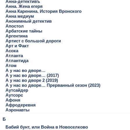
Анна-детективъ
Анна. Жена егеря
Анна Каренина. История Вронского
Анна медиум
Анонимный детектив
Апостол
Арбатские тайны
Аргентина
Артист с большой дороги
Арт и Факт
Асока
Атланта
Атлантида
Атом
А у нас во дворе…
А у нас во дворе… (2017)
А у нас во дворе 2 (2019)
А у нас во дворе… Прерванный сезон (2023)
Аутсайдер
Аутсорс
Афоня
Афродеревня
Аэронавты
Б
Бабий бунт, или Война в Новоселково