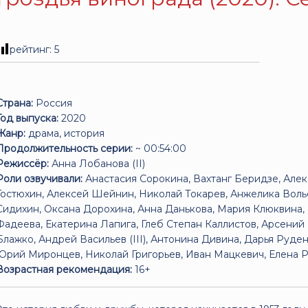
рейтинг:
5
Страна:
Россия
Год выпуска:
2020
Жанр:
драма, история
Продолжительность серии:
~ 00:54:00
Режиссёр:
Анна Лобанова (II)
Роли озвучивали:
Анастасия Сорокина, Вахтанг Беридзе, Алек
Гостюхин, Алексей Шейнин, Николай Токарев, Анжелика Вольс
Сидихин, Оксана Дорохина, Анна Данькова, Мария Клюквина,
Фадеева, Екатерина Лапига, Глеб Степан Каллистов, Арсени
Блажко, Андрей Васильев (III), Антонина Дивина, Дарья Руде
Юрий Миронцев, Николай Григорьев, Иван Мацкевич, Елена Руб
Возрастная рекомендация:
16+