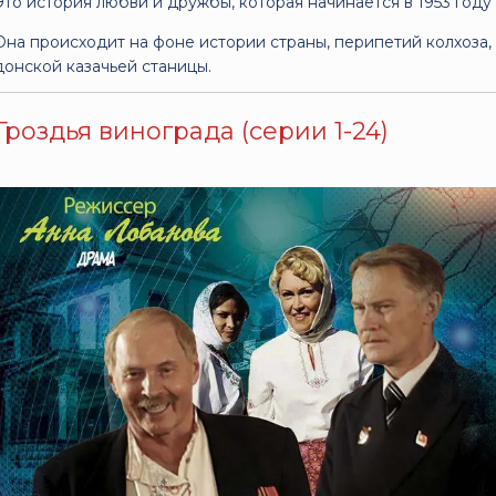
Это история любви и дружбы, которая начинается в 1953 году
Она происходит на фоне истории страны, перипетий колхоза
донской казачьей станицы.
Гроздья винограда (серии 1-24)