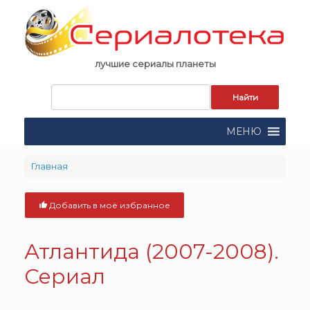
Skip
to
content
лучшие сериалы планеты
Запрос
для
поиска:
МЕНЮ
Главная
Добавить в моё избранное
Атлантида (2007-2008).
Сериал