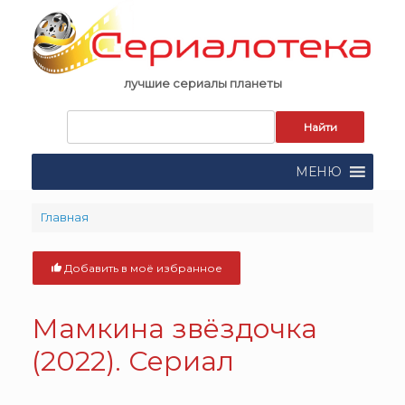
Skip
to
content
лучшие сериалы планеты
Запрос
для
поиска:
МЕНЮ
Главная
Добавить в моё избранное
Мамкина звёздочка
(2022). Сериал