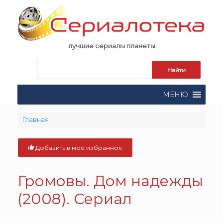
Skip
to
content
лучшие сериалы планеты
Запрос
для
поиска:
МЕНЮ
Главная
Добавить в моё избранное
Громовы. Дом надежды
(2008). Сериал