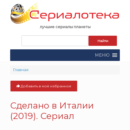
Skip
to
content
лучшие сериалы планеты
Запрос
для
поиска:
МЕНЮ
Главная
Добавить в моё избранное
Сделано в Италии
(2019). Сериал