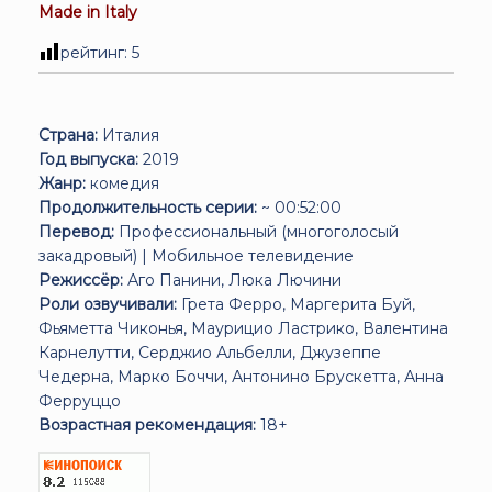
Made in Italy
рейтинг:
5
Страна:
Италия
Год выпуска:
2019
Жанр:
комедия
Продолжительность серии:
~ 00:52:00
Перевод:
Профессиональный (многоголосый
закадровый) | Мобильное телевидение
Режиссёр:
Аго Панини, Люка Лючини
Роли озвучивали:
Грета Ферро, Маргерита Буй,
Фьяметта Чиконья, Маурицио Ластрико, Валентина
Карнелутти, Серджио Альбелли, Джузеппе
Чедерна, Марко Боччи, Антонино Брускетта, Анна
Ферруццо
Возрастная рекомендация:
18+