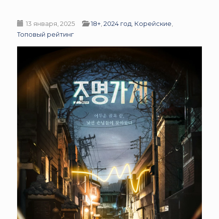
13 января, 2025
18+
,
2024 год
,
Корейские
,
Топовый рейтинг