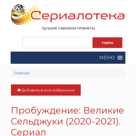
Skip
to
content
лучшие сериалы планеты
Запрос
для
поиска:
МЕНЮ
Главная
Добавить в моё избранное
Пробуждение: Великие
Сельджуки (2020-2021).
Сериал