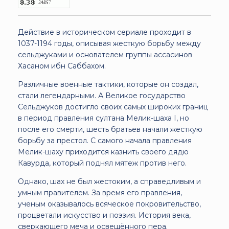
Действие в историческом сериале проходит в
1037-1194 годы, описывая жесткую борьбу между
сельджуками и основателем группы ассасинов
Хасаном ибн Саббахом.
Различные военные тактики, которые он создал,
стали легендарными. А Великое государство
Сельджуков достигло своих самых широких границ
в период правления султана Мелик-шаха I, но
после его смерти, шесть братьев начали жесткую
борьбу за престол. С самого начала правления
Мелик-шаху приходится казнить своего дядю
Кавурда, который поднял мятеж против него.
Однако, шах не был жестоким, а справедливым и
умным правителем. За время его правления,
ученым оказывалось всяческое покровительство,
процветали искусство и поэзия. История века,
сверкающего меча и освещённого пера.