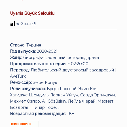
Uyanis Büyük Selcuklu
рейтинг:
5
Страна:
Турция
Год выпуска:
2020-2021
Жанр:
биография, военный, история, драма
Продолжительность серии:
~ 02:20:00
Перевод:
Любительский двухголосый закадровый |
AveTurk
Режиссёр:
Эмре Конук
Роли озвучивали:
Бугра Гюльсой, Экин Коч,
Хатидже Шендиль, Гюркан Уйгун, Севда Эргинджи,
Мехмет Озгюр, Ali Gözüsirin, Лейла Ферай, Мехмет
Боздоган, Пинар Торе, ...
Возрастная рекомендация:
18+