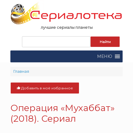
Skip
to
content
лучшие сериалы планеты
Запрос
для
поиска:
МЕНЮ
Главная
Добавить в моё избранное
Операция «Мухаббат»
(2018). Сериал