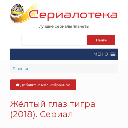
Skip
to
content
лучшие сериалы планеты
Запрос
для
поиска:
МЕНЮ
Главная
Добавить в моё избранное
Жёлтый глаз тигра
(2018). Сериал