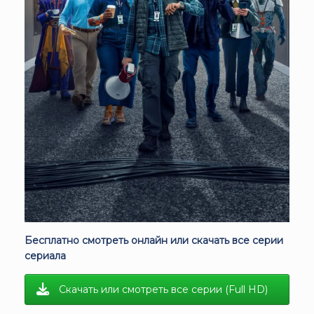
Бесплатно смотреть онлайн или скачать все серии
сериала
Скачать или смотреть все серии (Full HD)