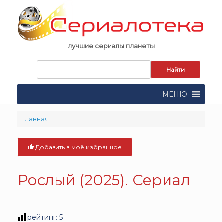
Skip
to
content
лучшие сериалы планеты
Запрос
для
поиска:
МЕНЮ
Главная
Добавить в моё избранное
Рослый (2025). Сериал
рейтинг:
5