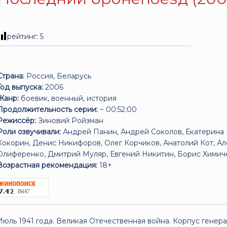
рейтинг:
5
Страна:
Россия, Беларусь
Год выпуска:
2006
Жанр:
боевик, военный, история
Продолжительность серии:
~ 00:52:00
Режиссёр:
Зиновий Ройзман
Роли озвучивали:
Андрей Панин, Андрей Соколов, Екатерина
Кокорин, Денис Никифоров, Олег Корчиков, Анатолий Кот, Ал
Олиференко, Дмитрий Муляр, Евгений Никитин, Борис Химич
Возрастная рекомендация:
18+
Июль 1941 года. Великая Отечественная война. Корпус генер