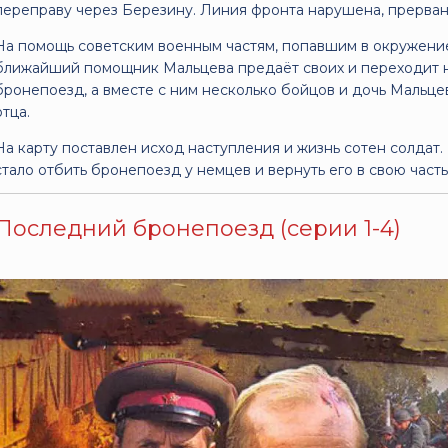
переправу через Березину. Линия фронта нарушена, прервана
На помощь советским военным частям, попавшим в окружени
ближайший помощник Мальцева предаёт своих и переходит на
бронепоезд, а вместе с ним несколько бойцов и дочь Мальце
отца.
На карту поставлен исход наступления и жизнь сотен солдат
стало отбить бронепоезд у немцев и вернуть его в свою часть.
Последний бронепоезд (серии 1-4)