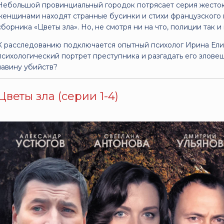
Небольшой провинциальный городок потрясает серия жесток
женщинами находят странные бусинки и стихи французского
сборника «Цветы зла». Но, не смотря ни на что, полиции так и
К расследованию подключается опытный психолог Ирина Елис
психологический портрет преступника и разгадать его зловещ
лавину убийств?
Цветы зла (серии 1-4)