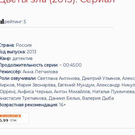
рейтинг:
5
Страна:
Россия
Год выпуска:
2013
Жанр:
детектив
Продолжительность серии:
~ 00:45:00
Режиссёр:
Анна Легчилова
Роли озвучивали:
Светлана Антонова, Дмитрий Ульянов, Алек
Чирков, Мария Звонарёва, Евгений Мундум, Александр Нику
(Оррен), Анфиса Черных, Антон Михайлов, Наталья Лукеичева
Анастасия Третьякова, Даниил Белых, Валерия Дыба
Возрастная рекомендация:
16+