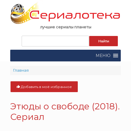
Skip
to
content
лучшие сериалы планеты
Запрос
для
поиска:
МЕНЮ
Главная
Добавить в моё избранное
Этюды о свободе (2018).
Сериал