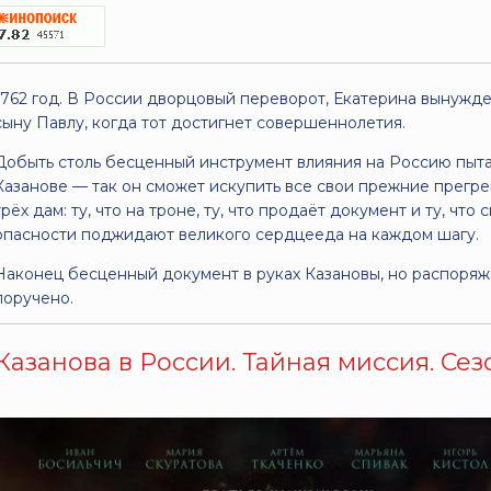
1762 год. В России дворцовый переворот, Екатерина вынужде
сыну Павлу, когда тот достигнет совершеннолетия.
Добыть столь бесценный инструмент влияния на Россию пыта
Казанове — так он сможет искупить все свои прежние прегре
трёх дам: ту, что на троне, ту, что продаёт документ и ту, чт
опасности поджидают великого сердцееда на каждом шагу.
Наконец бесценный документ в руках Казановы, но распоряжа
поручено.
Казанова в России. Тайная миссия. Сезон