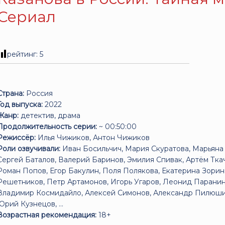
Сериал
рейтинг:
5
Страна:
Россия
Год выпуска:
2022
Жанр:
детектив, драма
Продолжительность серии:
~ 00:50:00
Режиссёр:
Илья Чижиков, Антон Чижиков
Роли озвучивали:
Иван Босильчич, Мария Скуратова, Марьяна 
Сергей Баталов, Валерий Баринов, Эмилия Спивак, Артём Тка
Роман Попов, Егор Бакулин, Поля Полякова, Екатерина Зорин
Решетников, Петр Артамонов, Игорь Угаров, Леонид Паранин
Владимир Космидайло, Алексей Симонов, Александр Пилюши
Юрий Кузнецов, ...
Возрастная рекомендация:
18+