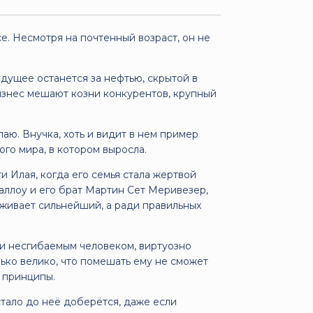
. Несмотря на почтенный возраст, он не
удущее останется за нефтью, скрытой в
изнес мешают козни конкурентов, крупный
аю. Внучка, хоть и видит в нем пример
го мира, в котором выросла.
 Илая, когда его семья стала жертвой
аллоу и его брат Мартин Сет Меривезер,
ыживает сильнейший, а ради правильных
 и несгибаемым человеком, виртуозно
ько велико, что помешать ему не сможет
е принципы.
стало до неё доберётся, даже если