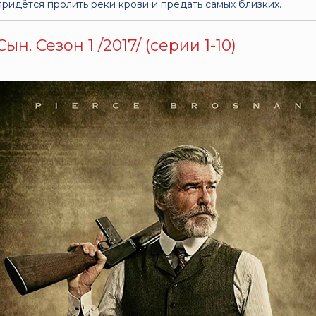
придётся пролить реки крови и предать самых близких.
Сын. Сезон 1 /2017/ (серии 1-10)