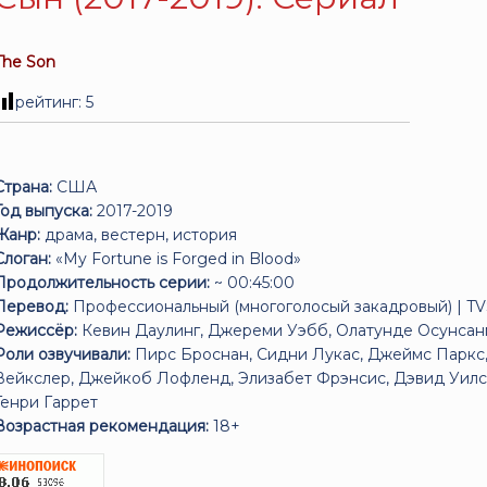
The Son
рейтинг:
5
Страна:
США
Год выпуска:
2017-2019
Жанр:
драма, вестерн, история
Слоган:
«My Fortune is Forged in Blood»
Продолжительность серии:
~ 00:45:00
Перевод:
Профессиональный (многоголосый закадровый) | T
Режиссёр:
Кевин Даулинг, Джереми Уэбб, Олатунде Осунсан
Роли озвучивали:
Пирс Броснан, Сидни Лукас, Джеймс Паркс,
Вейкслер, Джейкоб Лофленд, Элизабет Фрэнсис, Дэвид Уилсо
Генри Гаррет
Возрастная рекомендация:
18+