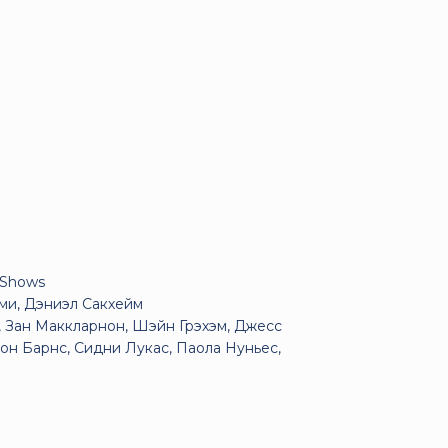
VShows
ми, Дэниэл Сакхейм
 Зан Маккларнон, Шэйн Грэхэм, Джесс
н Барнс, Сидни Лукас, Паола Нуньес,