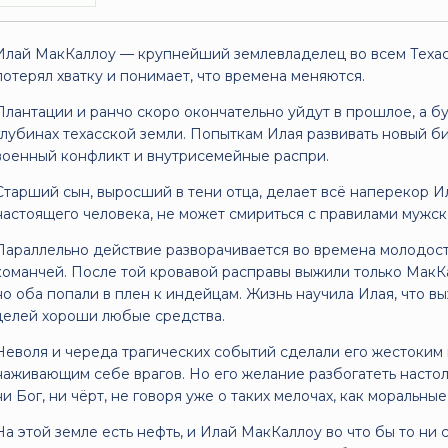
Илай МакКаллоу — крупнейший землевладелец во всем Техасе
потерял хватку и понимает, что времена меняются.
Плантации и ранчо скоро окончательно уйдут в прошлое, а б
глубинах техасской земли. Попыткам Илая развивать новый б
военный конфликт и внутрисемейные распри.
Старший сын, выросший в тени отца, делает всё наперекор Ил
настоящего человека, не может смириться с правилами мужско
Параллельно действие разворачивается во времена молодости
команчей. После той кровавой расправы выжили только МакК
но оба попали в плен к индейцам. Жизнь научила Илая, что в
целей хороши любые средства.
Неволя и череда трагических событий сделали его жестоким
наживающим себе врагов. Но его желание разбогатеть настол
ни Бог, ни чёрт, не говоря уже о таких мелочах, как моральны
На этой земле есть нефть, и Илай МакКаллоу во что бы то ни 