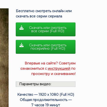
Бесплатно смотреть онлайн или
скачать все серии сериала
Скачать или смотреть
все серии (Full HD)
Скачать или смотреть
посерийно (Full HD)
Впервые на сайте? Советуем
ознакомиться с
инструкцией
по
просмотру и скачиванию!
Параметры видео:
Качество — 1920 x 1080 (Full HD)
Общая продолжительность —
7 часов 19 минут