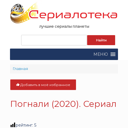
Skip
to
content
лучшие сериалы планеты
Запрос
для
поиска:
МЕНЮ
Главная
Добавить в моё избранное
Погнали (2020). Сериал
рейтинг:
5