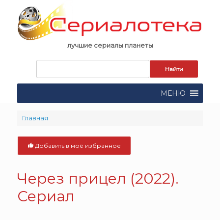
Skip
to
content
лучшие сериалы планеты
Запрос
для
поиска:
МЕНЮ
Главная
Добавить в моё избранное
Через прицел (2022).
Сериал