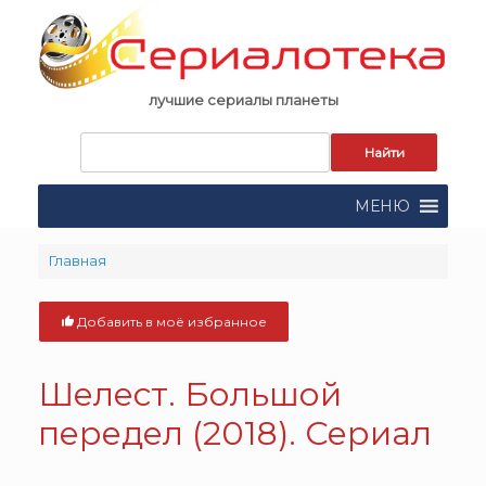
Skip
to
content
лучшие сериалы планеты
Запрос
для
поиска:
МЕНЮ
Главная
Добавить в моё избранное
Шелест. Большой
передел (2018). Сериал