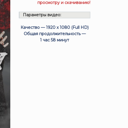
просмотру и скачиванию!
Параметры видео:
Качество — 1920 x 1080 (Full HD)
Общая продолжительность —
1 час 58 минут