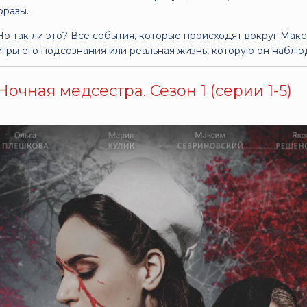
фразы.
Но так ли это? Все события, которые происходят вокруг Мак
игры его подсознания или реальная жизнь, которую он наблюд
Ночная медсестра. Сезон 1 (серии 1-5)