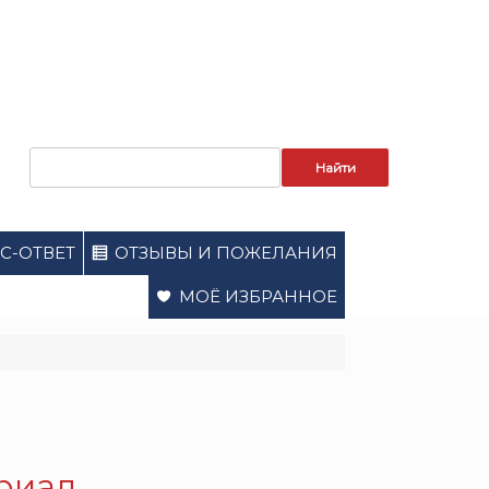
Запрос
для
поиска:
С-ОТВЕТ
ОТЗЫВЫ И ПОЖЕЛАНИЯ
МОЁ ИЗБРАННОЕ
ериал