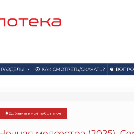
РАЗДЕЛЫ
КАК СМОТРЕТЬ/СКАЧАТЬ?
ВОПРО
Добавить в моё избранное
Ночная медсестра (2025). С