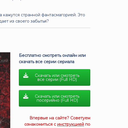
са кажутся странной фантасмагорией. Это
ает из своего забытья?
Бесплатно смотреть онлайн или
скачать все серии сериала
Скачать или смотреть
все серии (Full HD)
Скачать или смотреть
посерийно (Full HD)
Впервые на сайте? Советуем
ознакомиться с
инструкцией
по