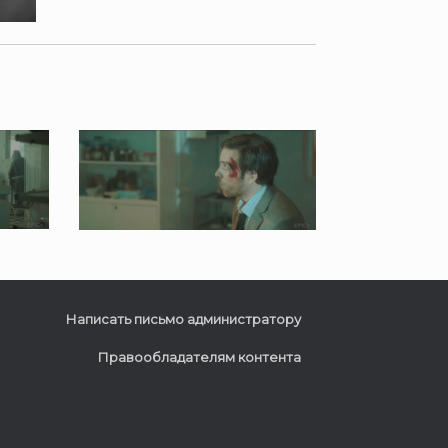
Написать письмо администратору
Правообладателям контента