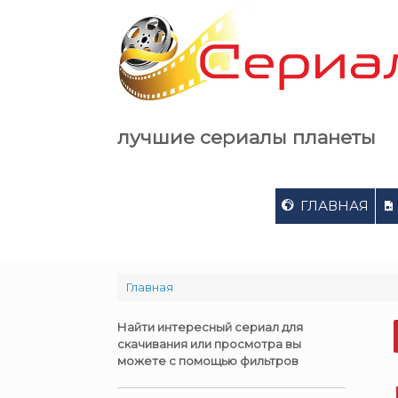
Skip
to
content
лучшие сериалы планеты
ГЛАВНАЯ
Главная
Найти интересный сериал для
скачивания или просмотра вы
можете с помощью фильтров