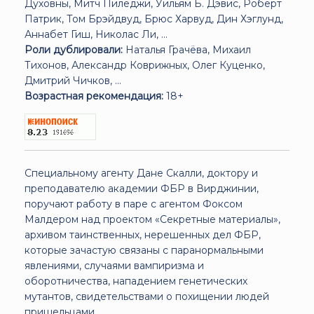
Духовны, Митч Пиледжи, Уильям Б. Дэвис, Роберт
Патрик, Том Брэйдвуд, Брюс Харвуд, Дин Хэглунд,
Аннабет Гиш, Николас Ли, ...
Роли дублировали:
Наталья Грачёва, Михаил
Тихонов, Александр Коврижных, Олег Куценко,
Дмитрий Чичков, ...
Возрастная рекомендация:
18+
Специальному агенту Дане Скалли, доктору и
преподавателю академии ФБР в Вирджинии,
поручают работу в паре с агентом Фоксом
Малдером над проектом «Секретные материалы»,
архивом таинственных, нерешенных дел ФБР,
которые зачастую связаны с паранормальными
явлениями, случаями вампиризма и
оборотничества, нападением генетических
мутантов, свидетельствами о похищении людей
пришельцами…