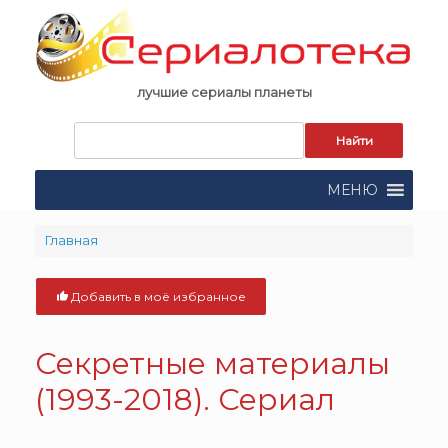
Skip
to
content
лучшие сериалы планеты
Запрос
для
поиска:
МЕНЮ
Главная
Добавить в моё избранное
Секретные материалы
(1993-2018). Сериал