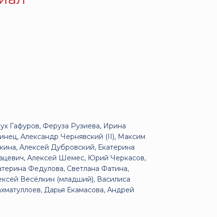
ух Гафуров, Феруза Рузиева, Ирина
линец, Александр Чернявский (II), Максим
кина, Алексей Дубровский, Екатерина
Пацевич, Алексей Шемес, Юрий Черкасов,
атерина Федулова, Светлана Фатина,
ексей Весёлкин (младший), Василиса
хматуллоев, Дарья Екамасова, Андрей