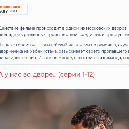
Действие фильма происходит в одном из московских дворов.
двенадцать различных происшествий, среди них и преступны
Главные герои: он – полицейский на пенсии по ранению, скуча
дворничиха из Узбекистана, разыскивает своего пропавшего 
ненавидит пьяниц. И, тем не менее, они отличная команда, с
А у нас во дворе... (серии 1-12)