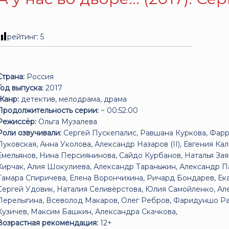
рейтинг:
5
Страна:
Россия
Год выпуска:
2017
Жанр:
детектив, мелодрама, драма
Продолжительность серии:
~ 00:52:00
Режиссёр:
Ольга Музалева
Роли озвучивали:
Сергей Пускепалис, Равшана Куркова, Фарр
Луковская, Анна Уколова, Александр Назаров (II), Евгения Ка
Емельянов, Нина Персиянинова, Сайдо Курбанов, Наталья Зая
Кирчак, Алия Шокулиева, Александр Тараньжин, Александр 
Тамара Спиричева, Елена Ворончихина, Ричард Бондарев, Ек
Сергей Удовик, Наталия Селивёрстова, Юлия Самойленко, Ал
Перелыгина, Всеволод Макаров, Олег Ребров, Фаридуншо Ра
Кузичев, Максим Башкин, Александра Скачкова,
Возрастная рекомендация:
12+