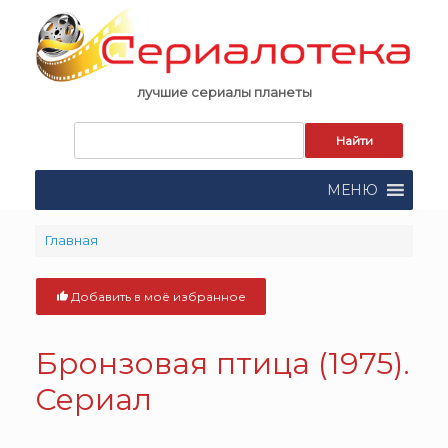
Skip
to
content
лучшие сериалы планеты
Запрос
для
поиска:
МЕНЮ
Главная
Добавить в моё избранное
Бронзовая птица (1975).
Сериал