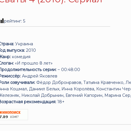
рейтинг:
5
Страна:
Украина
Год выпуска:
2010
Жанр:
комедия
Слоган:
«И прошло 8 лет»
Продолжительность серии:
~ 00:48:00
Режиссёр:
Андрей Яковлев
Роли озвучивали:
Фёдор Добронравов, Татьяна Кравченко, Лю
Анна Кошмал, Даниил Белых, Инна Королёва, Константин Че
Железняк, Николай Добрынин, Евгений Капорин, Марина Серд
Возрастная рекомендация:
18+