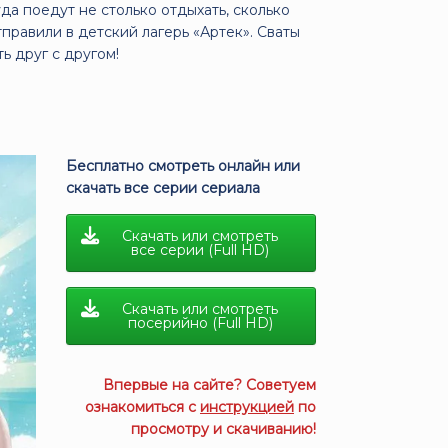
да поедут не столько отдыхать, сколько
равили в детский лагерь «Артек». Сваты
ть друг с другом!
Бесплатно смотреть онлайн или
скачать все серии сериала
Скачать или смотреть
все серии (Full HD)
Скачать или смотреть
посерийно (Full HD)
Впервые на сайте? Советуем
ознакомиться с
инструкцией
по
просмотру и скачиванию!