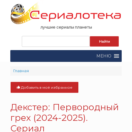
Skip
to
content
лучшие сериалы планеты
Запрос
для
поиска:
МЕНЮ
Главная
Добавить в моё избранное
Декстер: Первородный
грех (2024-2025).
Сериал