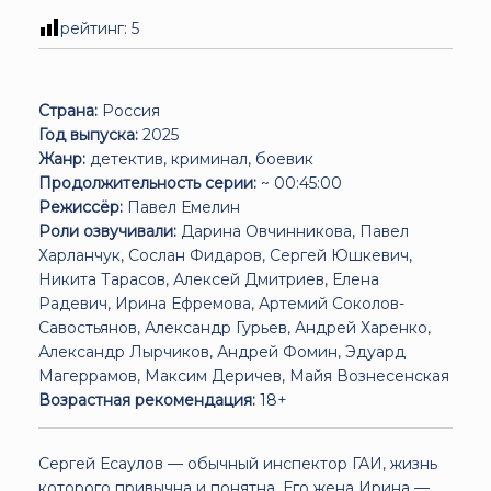
рейтинг:
5
Страна:
Россия
Год выпуска:
2025
Жанр:
детектив, криминал, боевик
Продолжительность серии:
~ 00:45:00
Режиссёр:
Павел Емелин
Роли озвучивали:
Дарина Овчинникова, Павел
Харланчук, Сослан Фидаров, Сергей Юшкевич,
Никита Тарасов, Алексей Дмитриев, Елена
Радевич, Ирина Ефремова, Артемий Соколов-
Савостьянов, Александр Гурьев, Андрей Харенко,
Александр Лырчиков, Андрей Фомин, Эдуард
Магеррамов, Максим Деричев, Майя Вознесенская
Возрастная рекомендация:
18+
Сергей Есаулов — обычный инспектор ГАИ, жизнь
которого привычна и понятна. Его жена Ирина —