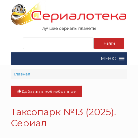
Skip
to
content
лучшие сериалы планеты
Запрос
для
поиска:
МЕНЮ
Главная
Добавить в моё избранное
Таксопарк №13 (2025).
Сериал