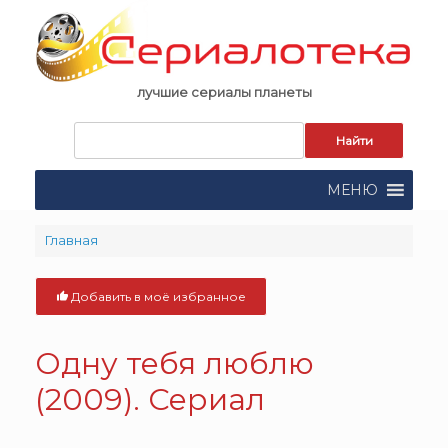
Skip
to
content
лучшие сериалы планеты
Запрос
для
поиска:
МЕНЮ
Главная
Добавить в моё избранное
Одну тебя люблю
(2009). Сериал