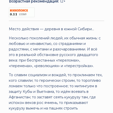
Возрастная рекомендация:
12+
Место действия — деревня в южной Сибири...
Несколько поколений людей, их обычная жизнь: с
любовью и ненавистью, со страданиями и
радостями, с мечтами и разочарованиями. И всё
это в реальной обстановке русского двадцатого
века: при беспрестанных «переломах»,
«переменах», «революциях» и «перестройках».
То славим социализм и вождей, то проклинаем тех,
кого славили; то героически строим, то торопливо
ломаем только что построенное; то митингуем в
защиту Кубы и Вьетнама, то идём воевать в
Афганистан; то заставят сеять кукурузу там, где
испокон веков рос ячмень, то приказывают
кукурузу выжечь и на пашнях строить