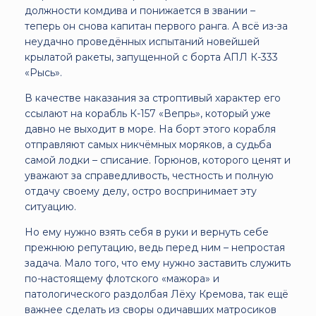
должности комдива и понижается в звании –
теперь он снова капитан первого ранга. А всё из-за
неудачно проведённых испытаний новейшей
крылатой ракеты, запущенной с борта АПЛ К-333
«Рысь».
В качестве наказания за строптивый характер его
ссылают на корабль К-157 «Вепрь», который уже
давно не выходит в море. На борт этого корабля
отправляют самых никчёмных моряков, а судьба
самой лодки – списание. Горюнов, которого ценят и
уважают за справедливость, честность и полную
отдачу своему делу, остро воспринимает эту
ситуацию.
Но ему нужно взять себя в руки и вернуть себе
прежнюю репутацию, ведь перед ним – непростая
задача. Мало того, что ему нужно заставить служить
по-настоящему флотского «мажора» и
патологического раздолбая Лёху Кремова, так ещё
важнее сделать из своры одичавших матросиков