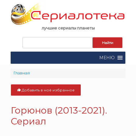
Skip
to
content
лучшие сериалы планеты
Запрос
для
поиска:
МЕНЮ
Главная
Добавить в моё избранное
Горюнов (2013-2021).
Сериал