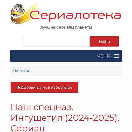
Skip
to
content
лучшие сериалы планеты
Запрос
для
поиска:
МЕНЮ
Главная
Добавить в моё избранное
Наш спецназ.
Ингушетия (2024-2025).
Сериал