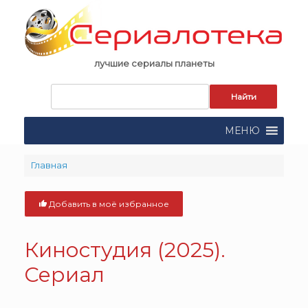
Skip
to
content
лучшие сериалы планеты
Запрос
для
поиска:
МЕНЮ
Главная
Добавить в моё избранное
Киностудия (2025).
Сериал