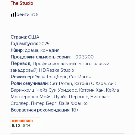
The Studio
рейтинг:
5
Страна:
США
Год выпуска:
2025
Жанр:
драма, комедия
Продолжительность серии:
~ 00:35:00
Перевод:
Профессиональный (многоголосый
закадровый) HDRezka Studio
Режиссёр:
Эван Голдберг, Сет Роген
Роли озвучивали:
Сет Роген, Кэтрин О’Хара, Айк
Баринхолц, Чейз Суи Уондерс, Кэтрин Хан, Кейла
Монтерросо Мейя, Дуэйн Перкинс, Николас
Столлер, Питер Берг, Дэйв Франко
Возрастная рекомендация:
18+