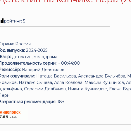
рейтинг:
5
Страна:
Россия
Год выпуска:
2024-2025
Жанр:
детектив, мелодрама
Продолжительность серии:
~ 00:44:00
Режиссёр:
Валерий Девятилов
Роли озвучивали:
Наташа Васильева, Александра Булычёва, М
Новиков, Наталья Сычёва, Алла Козлова, Максим Кушников, А
Адельфина, Серафим Долбунов, Никита Кучихидзе, Елена Бур
Перн
Возрастная рекомендация:
18+