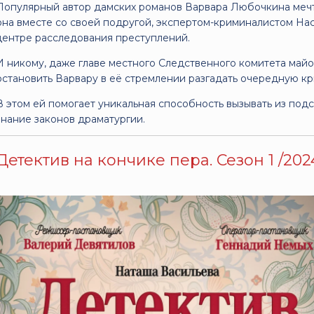
Популярный автор дамских романов Варвара Любочкина мечт
она вместе со своей подругой, экспертом-криминалистом Наст
центре расследования преступлений.
И никому, даже главе местного Следственного комитета майо
остановить Варвару в её стремлении разгадать очередную кр
В этом ей помогает уникальная способность вызывать из под
знание законов драматургии.
Детектив на кончике пера. Сезон 1 /2024