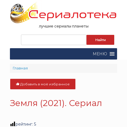
Skip
to
content
лучшие сериалы планеты
Запрос
для
поиска:
МЕНЮ
Главная
Добавить в моё избранное
Земля (2021). Сериал
рейтинг:
5