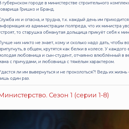
В губернском городе в министерстве строительного комплек
товарища Гришко и Бранд.
Служба их и опасна, и трудна, т.к. каждый день им приходит
информация из администрации полпреда, что их министра уво
устроят, то старушка обманутая дольщица прикуёт себя к мини
Лучше них никто не знает, кому и сколько надо дать, чтобы во
припугнуть, в общем, крутятся как белки в колесе. У каждого 
молодая любовница и сын-студент, отчаянно влюблённый в в
мама с причудами, и любовница с тяжёлым характером.
Удастся ли им вывернуться и не проколоться?! Ведь их жизнь
лишь один раз.
Министерство. Сезон 1 (серии 1-8)