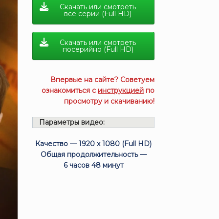
Скачать или смотреть
все серии (Full HD)
Скачать или смотреть
посерийно (Full HD)
Впервые на сайте? Советуем
ознакомиться с
инструкцией
по
просмотру и скачиванию!
Параметры видео:
Качество — 1920 x 1080 (Full HD)
Общая продолжительность —
6 часов 48 минут