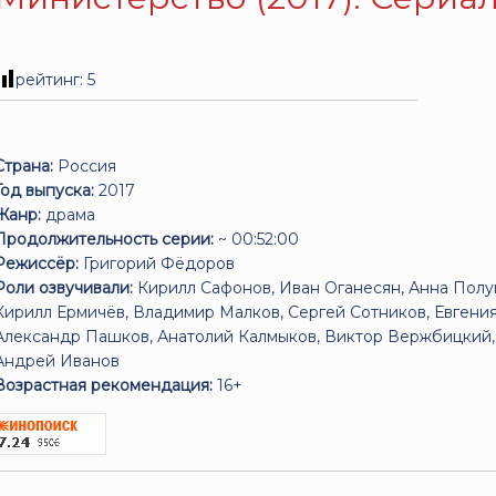
рейтинг:
5
Страна:
Россия
Год выпуска:
2017
Жанр:
драма
Продолжительность серии:
~ 00:52:00
Режиссёр:
Григорий Фёдоров
Роли озвучивали:
Кирилл Сафонов, Иван Оганесян, Анна Полуп
Кирилл Ермичёв, Владимир Малков, Сергей Сотников, Евгения
Александр Пашков, Анатолий Калмыков, Виктор Вержбицкий,
Андрей Иванов
Возрастная рекомендация:
16+