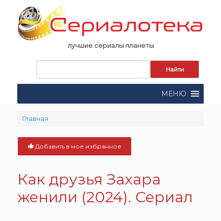
Skip
to
content
лучшие сериалы планеты
Запрос
для
поиска:
МЕНЮ
Главная
Добавить в моё избранное
Как друзья Захара
женили (2024). Сериал