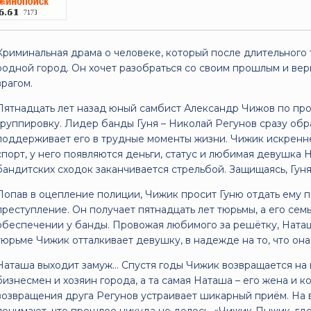
Криминальная драма о человеке, который после длительного
родной город. Он хочет разобраться со своим прошлым и вер
врагом.
Пятнадцать лет назад юный самбист Александр Чижов по пр
группировку. Лидер банды Гуня – Николай Регунов сразу об
поддерживает его в трудные моменты жизни. Чижик искренне
спорт, у него появляются деньги, статус и любимая девушка Н
бандитских сходок заканчивается стрельбой. Защищаясь, Гуня
Попав в оцепление полиции, Чижик просит Гуню отдать ему п
преступление. Он получает пятнадцать лет тюрьмы, а его сем
обеспечении у банды. Провожая любимого за решётку, Наташ
тюрьме Чижик отталкивает девушку, в надежде на то, что она
Наташа выходит замуж… Спустя годы Чижик возвращается на в
бизнесмен и хозяин города, а та самая Наташа – его жена и к
возвращения друга Регунов устраивает шикарный приём. На