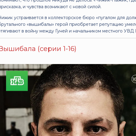
понимают, что прошлое никуда не делось. «Чижик-Пыжик, где
присказка, и чувства возникают с новой силой.
Чижик устраивается в коллекторское бюро «пугалом для дол
брутального «вышибалы» герой приобретает репутацию умел
втягивают в войну между Гуней и начальником местного УВД 
Вышибала (серии 1-16)