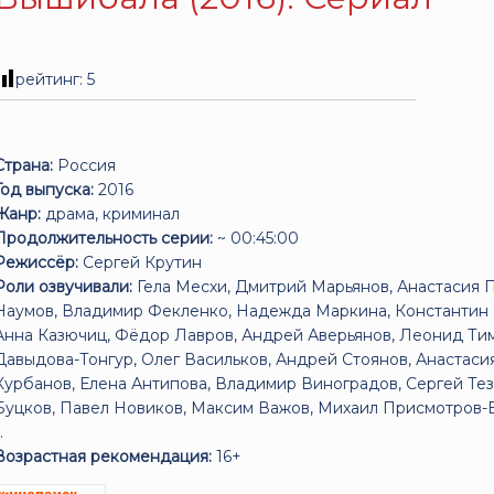
рейтинг:
5
Страна:
Россия
Год выпуска:
2016
Жанр:
драма, криминал
Продолжительность серии:
~ 00:45:00
Режиссёр:
Сергей Крутин
Роли озвучивали:
Гела Месхи, Дмитрий Марьянов, Анастасия 
Наумов, Владимир Фекленко, Надежда Маркина, Константин 
Анна Казючиц, Фёдор Лавров, Андрей Аверьянов, Леонид Ти
Давыдова-Тонгур, Олег Васильков, Андрей Стоянов, Анастаси
Курбанов, Елена Антипова, Владимир Виноградов, Сергей Тезо
Буцков, Павел Новиков, Максим Важов, Михаил Присмотров-Б
..
Возрастная рекомендация:
16+