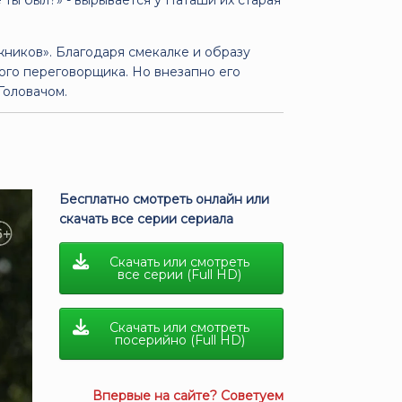
 ты был?» - вырывается у Наташи их старая
жников». Благодаря смекалке и образу
ого переговорщика. Но внезапно его
Головачом.
Бесплатно смотреть онлайн или
скачать все серии сериала
Скачать или смотреть
все серии (Full HD)
Скачать или смотреть
посерийно (Full HD)
Впервые на сайте? Советуем