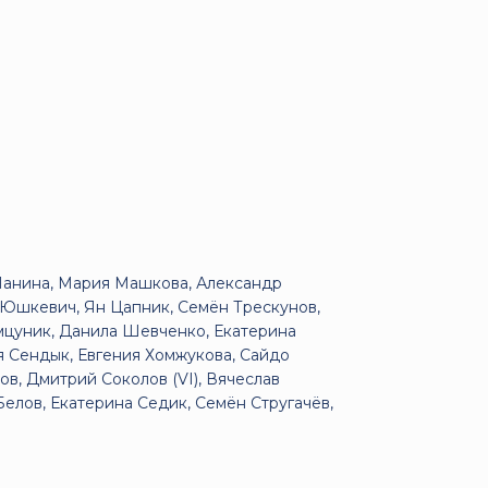
Панина, Мария Машкова, Александр
Юшкевич, Ян Цапник, Семён Трескунов,
мцуник, Данила Шевченко, Екатерина
я Сендык, Евгения Хомжукова, Сайдо
в, Дмитрий Соколов (VI), Вячеслав
елов, Екатерина Седик, Семён Стругачёв,