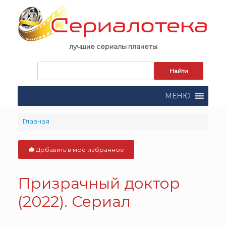
Skip
to
content
лучшие сериалы планеты
Запрос
для
поиска:
МЕНЮ
Главная
Добавить в моё избранное
Призрачный доктор
(2022). Сериал