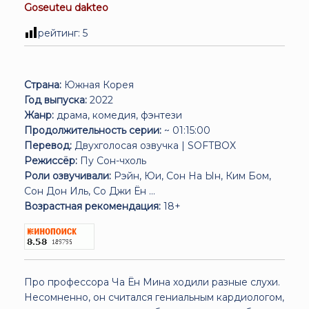
Goseuteu dakteo
рейтинг:
5
Страна:
Южная Корея
Год выпуска:
2022
Жанр:
драма, комедия, фэнтези
Продолжительность серии:
~ 01:15:00
Перевод:
Двухголосая озвучка | SOFTBOX
Режиссёр:
Пу Сон-чхоль
Роли озвучивали:
Рэйн, Юи, Сон На Ын, Ким Бом,
Сон Дон Иль, Со Джи Ён ...
Возрастная рекомендация:
18+
Про профессора Ча Ён Мина ходили разные слухи.
Несомненно, он считался гениальным кардиологом,