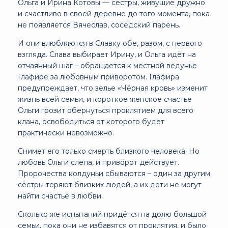
Ольга и Ирина Котовы — сёстры, живущие дружно
и счастливо в своей деревне до того момента, пока
не появляется Вячеслав, соседский парень.
И они влюбляются в Славку обе, разом, с первого
взгляда. Слава выбирает Ирину, и Ольга идёт на
отчаянный шаг – обращается к местной ведунье
Глафире за любовным приворотом. Глафира
предупреждает, что зелье «Чёрная кровь» изменит
жизнь всей семьи, и короткое женское счастье
Ольги грозит обернуться проклятием для всего
клана, освободиться от которого будет
практически невозможно.
Снимет его только смерть близкого человека. Но
любовь Ольги слепа, и приворот действует.
Пророчества колдуньи сбываются – один за другим
сёстры теряют близких людей, а их дети не могут
найти счастье в любви.
Сколько же испытаний придётся на долю большой
семьи, пока они не избавятся от проклятия, и было