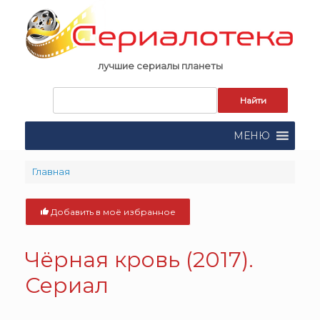
Skip
to
content
лучшие сериалы планеты
Запрос
для
поиска:
МЕНЮ
Главная
Добавить в моё избранное
Чёрная кровь (2017).
Сериал