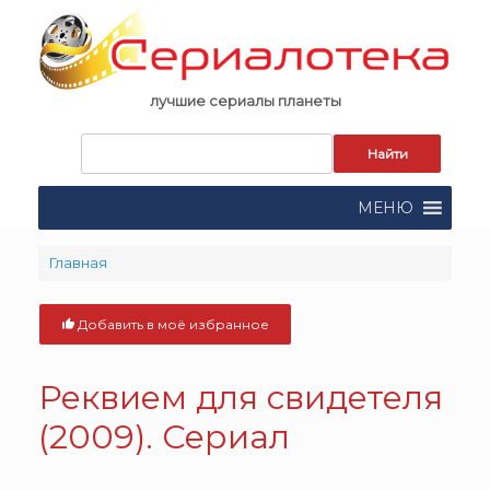
Skip
to
content
лучшие сериалы планеты
Запрос
для
поиска:
МЕНЮ
Главная
Добавить в моё избранное
Реквием для свидетеля
(2009). Сериал