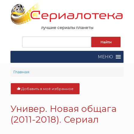
Skip
to
content
лучшие сериалы планеты
Запрос
для
поиска:
МЕНЮ
Главная
Добавить в моё избранное
Универ. Новая общага
(2011-2018). Сериал