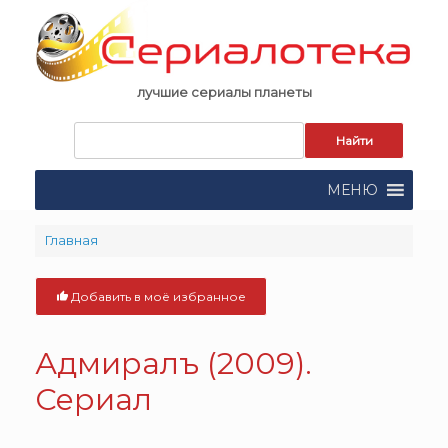
Skip
to
content
лучшие сериалы планеты
Запрос
для
поиска:
МЕНЮ
Главная
Добавить в моё избранное
Адмиралъ (2009).
Сериал