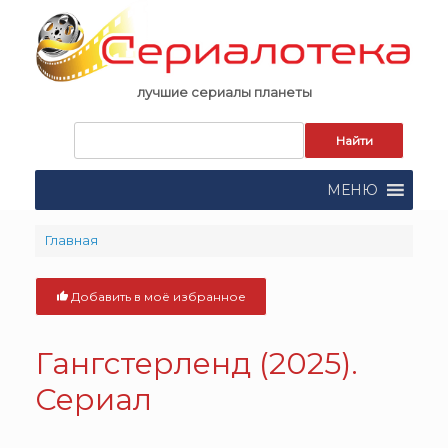
Skip
to
content
лучшие сериалы планеты
Запрос
для
поиска:
МЕНЮ
Главная
Добавить в моё избранное
Гангстерленд (2025).
Сериал