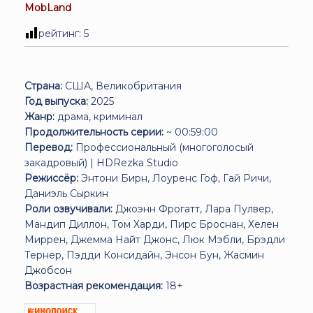
MobLand
рейтинг:
5
Страна:
США, Великобритания
Год выпуска:
2025
Жанр:
драма, криминал
Продолжительность серии:
~ 00:59:00
Перевод:
Профессиональный (многоголосый
закадровый) | HDRezka Studio
Режиссёр:
Энтони Бирн, Лоуренс Гоф, Гай Ричи,
Даниэль Сыркин
Роли озвучивали:
Джоэнн Фрогатт, Лара Пулвер,
Мандип Диллон, Том Харди, Пирс Броснан, Хелен
Миррен, Джемма Найт Джонс, Люк Мэбли, Брэдли
Тернер, Пэдди Консидайн, Энсон Бун, Жасмин
Джобсон
Возрастная рекомендация:
18+