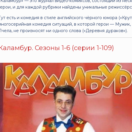
«Каламбур» — это журнал видео-комиксов, состоящий из неск
герои, и для каждой рубрики найдены уникальные режиссёр
Тут есть и комедия в стиле английского чёрного юмора («Крут
многосерийная комедия ситуаций, в которой герои — Мужик,
Пчела, не произносят ни одного слова («Деревня дураков»).
Каламбур. Сезоны 1-6 (серии 1-109)