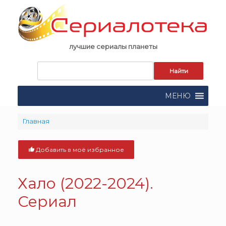
Skip
to
content
лучшие сериалы планеты
Запрос
для
поиска:
МЕНЮ
Главная
Добавить в моё избранное
Хало (2022-2024).
Сериал