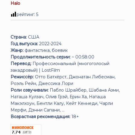
Halo
рейтинг:
5
Страна:
США
Год выпуска:
2022-2024
Жанр:
фантастика, боевик
Продолжительность серии:
~ 00:58:00
Перевод:
Профессиональный (многоголосый
закадровый) | LostFilm
Режиссёр:
Отто Батхёрст, Джонатан Либесман,
Роэль Рейн, Джессика Лори
Роли озвучивали:
Пабло Шрайбер, Шабана Азми,
Наташа Кулзач, Олив Грэй, Ерин Ха, Наташа
Макэлхоун, Бентли Калу, Кейт Кеннеди, Чарли
Мерфи, Дэнни Сапани, ...
Возрастная рекомендация:
18+