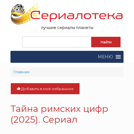
Skip
to
content
лучшие сериалы планеты
Запрос
для
поиска:
МЕНЮ
Главная
Добавить в моё избранное
Тайна римских цифр
(2025). Сериал