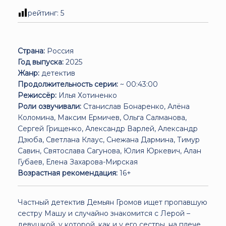
рейтинг:
5
Страна:
Россия
Год выпуска:
2025
Жанр:
детектив
Продолжительность серии:
~ 00:43:00
Режиссёр:
Илья Хотиненко
Роли озвучивали:
Станислав Бонаренко, Алёна
Коломина, Максим Ермичев, Ольга Салманова,
Сергей Грищенко, Александр Варлей, Александр
Дзюба, Светлана Клаус, Снежана Дармина, Тимур
Савин, Святослава Сагунова, Юлия Юркевич, Алан
Губаев, Елена Захарова-Мирская
Возрастная рекомендация:
16+
Частный детектив Демьян Громов ищет пропавшую
сестру Машу и случайно знакомится с Лерой –
девушкой, у которой, как и у его сестры, на плече