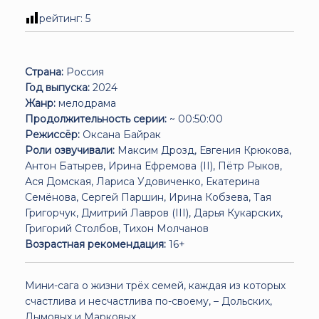
рейтинг:
5
Страна:
Россия
Год выпуска:
2024
Жанр:
мелодрама
Продолжительность серии:
~ 00:50:00
Режиссёр:
Оксана Байрак
Роли озвучивали:
Максим Дрозд, Евгения Крюкова,
Антон Батырев, Ирина Ефремова (II), Пётр Рыков,
Ася Домская, Лариса Удовиченко, Екатерина
Семёнова, Сергей Паршин, Ирина Кобзева, Тая
Григорчук, Дмитрий Лавров (III), Дарья Кукарских,
Григорий Столбов, Тихон Молчанов
Возрастная рекомендация:
16+
Мини-сага о жизни трёх семей, каждая из которых
счастлива и несчастлива по-своему, – Дольских,
Дымовых и Марковых.