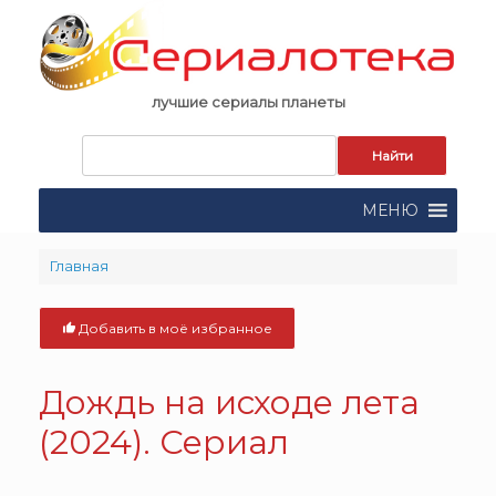
Skip
to
content
лучшие сериалы планеты
Запрос
для
поиска:
МЕНЮ
Главная
Добавить в моё избранное
Дождь на исходе лета
(2024). Сериал