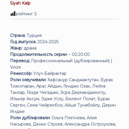
Siyah Kalp
рейтинг:
5
Страна:
Турция
Год выпуска:
2024-2025
Жанр:
драма
Продолжительность серии:
~ 02:20:00
Перевод:
Профессиональный (дублированный) |
Voize
Режиссёр:
Улуч Байрактар
Роли озвучивали:
Хафсанур Санджактутан, Бурак
Тозкопаран, Арас Айдын, Генджо Озак, Лейла
Танлар, Гёзде Чигаджи, Эсра Дерманджиоглу,
Илькер Аксум, Эдже Услу, Бюлент Полат, Бурак
Серген, Сема Чейрекбси, Айше Тунабойлу, Дерин
Индже
Роли дублировали:
Ольга Плетнёва, Алия
Насырова, Денис Строев, Александра Остроухова,