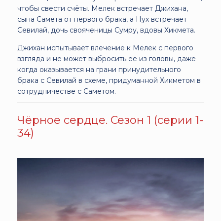
чтобы свести счёты. Мелек встречает Джихана,
сына Самета от первого брака, а Нух встречает
Севилай, дочь свояченицы Сумру, вдовы Хикмета.
Джихан испытывает влечение к Мелек с первого
взгляда и не может выбросить её из головы, даже
когда оказывается на грани принудительного
брака с Севилай в схеме, придуманной Хикметом в
сотрудничестве с Саметом.
Чёрное сердце. Сезон 1 (серии 1-
34)