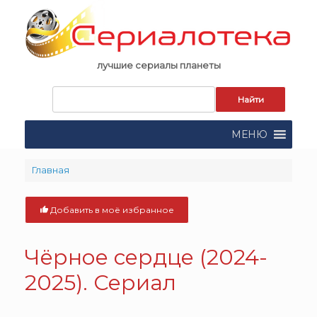
Skip
to
content
лучшие сериалы планеты
Запрос
для
поиска:
МЕНЮ
Главная
Добавить в моё избранное
Чёрное сердце (2024-
2025). Сериал