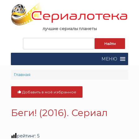
Skip
to
content
лучшие сериалы планеты
Запрос
для
поиска:
МЕНЮ
Главная
Добавить в моё избранное
Беги! (2016). Сериал
рейтинг:
5