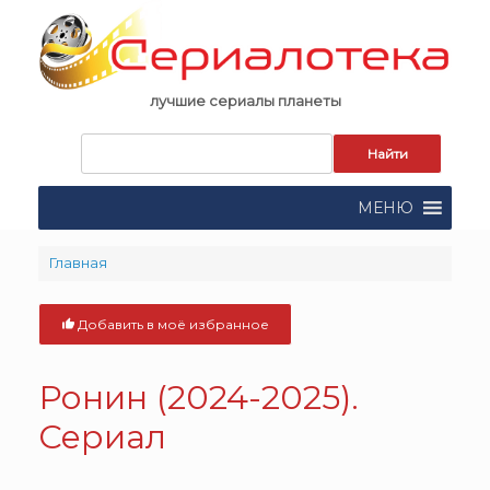
Skip
to
content
лучшие сериалы планеты
Запрос
для
поиска:
МЕНЮ
Главная
Добавить в моё избранное
Ронин (2024-2025).
Сериал