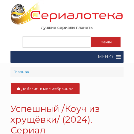
Skip
to
content
лучшие сериалы планеты
Запрос
для
поиска:
МЕНЮ
Главная
Добавить в моё избранное
Успешный /Коуч из
хрущёвки/ (2024).
Сериал